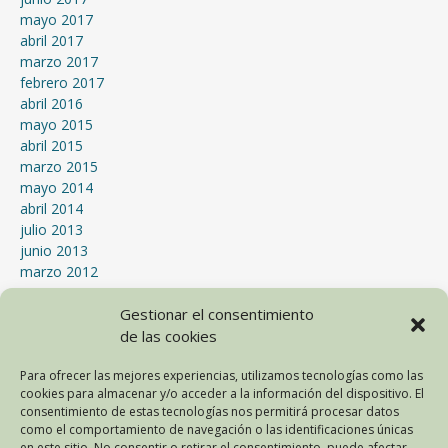
mayo 2017
abril 2017
marzo 2017
febrero 2017
abril 2016
mayo 2015
abril 2015
marzo 2015
mayo 2014
abril 2014
julio 2013
junio 2013
marzo 2012
enero 2012
septiembre 2011
Gestionar el consentimiento
julio 2011
de las cookies
mayo 2011
Para ofrecer las mejores experiencias, utilizamos tecnologías como las
abril 2011
cookies para almacenar y/o acceder a la información del dispositivo. El
marzo 2011
consentimiento de estas tecnologías nos permitirá procesar datos
mayo 2010
como el comportamiento de navegación o las identificaciones únicas
abril 2010
en este sitio. No consentir o retirar el consentimiento, puede afectar