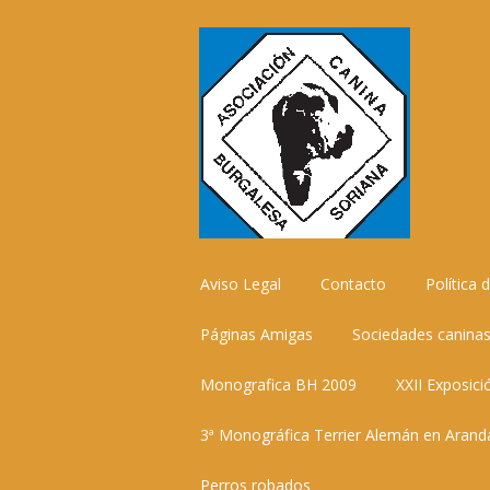
Ir
Aviso Legal
Contacto
Política 
al
contenido
Páginas Amigas
Sociedades caninas
Monografica BH 2009
XXII Exposici
3ª Monográfica Terrier Alemán en Aran
Perros robados