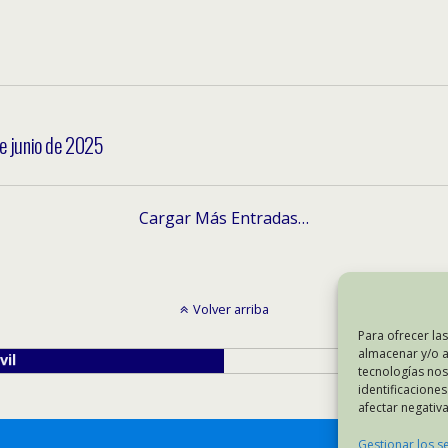
e junio de 2025
Cargar Más Entradas…
Volver arriba
Para ofrecer la
almacenar y/o a
il
Escr
tecnologías no
identificaciones
afectar negativa
Gestionar los se