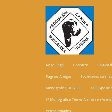
Ir
Aviso Legal
Contacto
Política 
al
contenido
Páginas Amigas
Sociedades caninas
Monografica BH 2009
XXII Exposici
3ª Monográfica Terrier Alemán en Aran
Perros robados