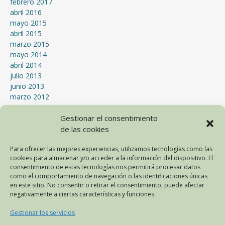
febrero 2017
abril 2016
mayo 2015
abril 2015
marzo 2015
mayo 2014
abril 2014
julio 2013
junio 2013
marzo 2012
enero 2012
Gestionar el consentimiento
septiembre 2011
julio 2011
de las cookies
mayo 2011
Para ofrecer las mejores experiencias, utilizamos tecnologías como las
abril 2011
cookies para almacenar y/o acceder a la información del dispositivo. El
marzo 2011
consentimiento de estas tecnologías nos permitirá procesar datos
mayo 2010
como el comportamiento de navegación o las identificaciones únicas
abril 2010
en este sitio. No consentir o retirar el consentimiento, puede afectar
febrero 2009
negativamente a ciertas características y funciones.
Gestionar los servicios
META