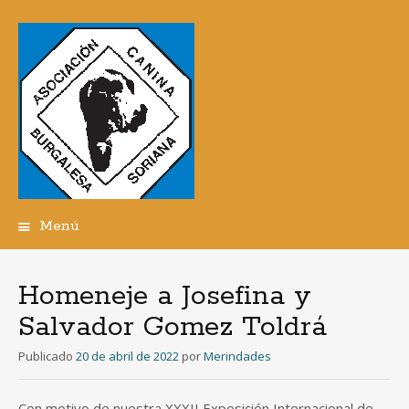
Menú
Ir
al
contenido
Homeneje a Josefina y
Salvador Gomez Toldrá
Publicado
20 de abril de 2022
por
Merindades
Con motivo de nuestra XXXII Exposición Internacional de