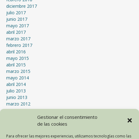
diciembre 2017
julio 2017
junio 2017
mayo 2017
abril 2017
marzo 2017
febrero 2017
abril 2016
mayo 2015
abril 2015
marzo 2015
mayo 2014
abril 2014
julio 2013
junio 2013
marzo 2012
enero 2012
Gestionar el consentimiento
septiembre 2011
julio 2011
de las cookies
mayo 2011
Para ofrecer las mejores experiencias, utilizamos tecnologías como las
abril 2011